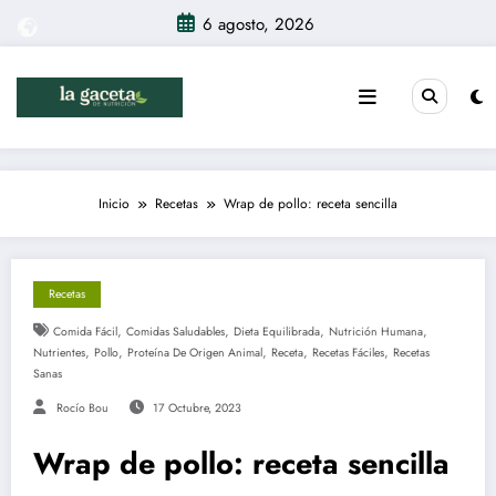
Saltar
6 agosto, 2026
al
contenido
Inicio
Recetas
Wrap de pollo: receta sencilla
Recetas
,
,
,
,
Comida Fácil
Comidas Saludables
Dieta Equilibrada
Nutrición Humana
,
,
,
,
,
Nutrientes
Pollo
Proteína De Origen Animal
Receta
Recetas Fáciles
Recetas
Sanas
Rocío Bou
17 Octubre, 2023
Wrap de pollo: receta sencilla