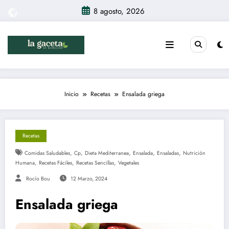
Saltar
8 agosto, 2026
al
contenido
Inicio
Recetas
Ensalada griega
Recetas
,
,
,
,
,
Comidas Saludables
Cp
Dieta Mediterranea
Ensalada
Ensaladas
Nutrición
,
,
,
Humana
Recetas Fáciles
Recetas Sencillas
Vegetales
Rocío Bou
12 Marzo, 2024
Ensalada griega