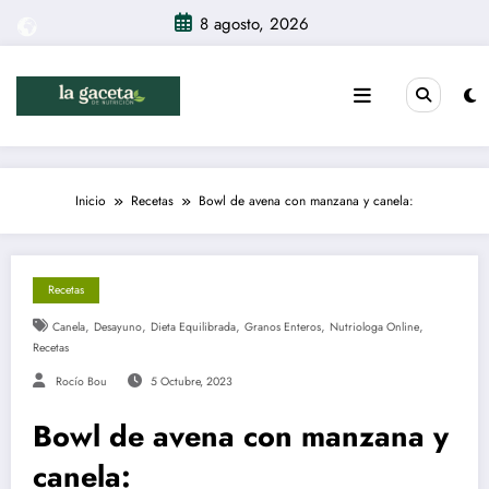
Saltar
8 agosto, 2026
al
contenido
Inicio
Recetas
Bowl de avena con manzana y canela:
Recetas
,
,
,
,
,
Canela
Desayuno
Dieta Equilibrada
Granos Enteros
Nutriologa Online
Recetas
Rocío Bou
5 Octubre, 2023
Bowl de avena con manzana y
canela: