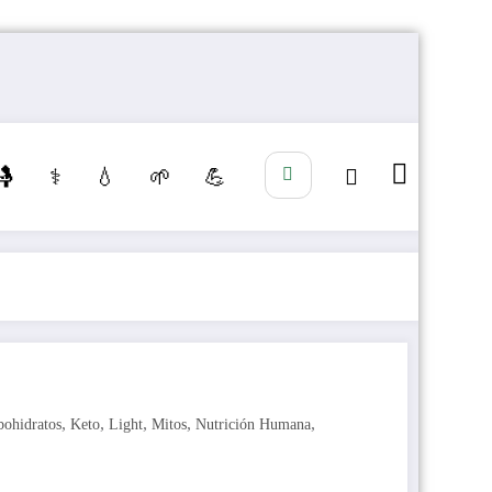
🤱
⚕️
💧
🌱
💪
,
,
,
,
,
bohidratos
Keto
Light
Mitos
Nutrición Humana