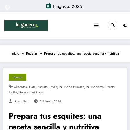
Saltar
8 agosto, 2026
al
contenido
Inicio
Recetas
Prepara tus esquites: una receta sencilla y nutritiva
Recetas
,
,
,
,
,
,
Alimentos
Elote
Esquites
Maíz
Nutrición Humana
Nutricionista
Recetas
,
Fáciles
Recetas Nutritivas
Rocío Bou
1 Febrero, 2024
Prepara tus esquites: una
receta sencilla y nutritiva