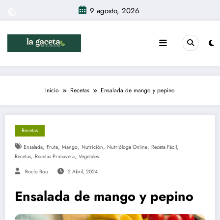
Saltar
9 agosto, 2026
al
contenido
Inicio
Recetas
Ensalada de mango y pepino
Recetas
,
,
,
,
,
,
Ensalada
Fruta
Mango
Nutrición
Nutrióloga Online
Receta Fácil
,
,
Recetas
Recetas Primavera
Vegetales
Rocío Bou
2 Abril, 2024
Ensalada de mango y pepino