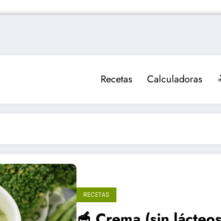
Recetas
Calculadoras
RECETAS
🥣 Crema (sin lácteos