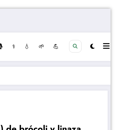
🤱
⚕️
💧
🌱
💪
) de brócoli y linaza