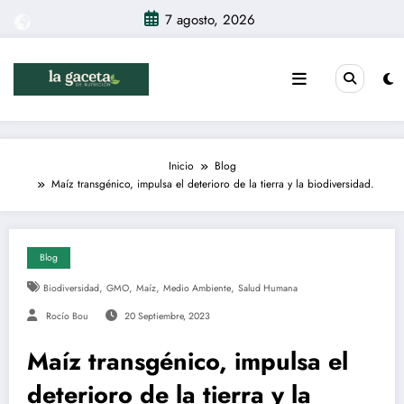
Saltar
7 agosto, 2026
al
contenido
Inicio
Blog
Maíz transgénico, impulsa el deterioro de la tierra y la biodiversidad.
Blog
,
,
,
,
Biodiversidad
GMO
Maíz
Medio Ambiente
Salud Humana
Rocío Bou
20 Septiembre, 2023
Maíz transgénico, impulsa el
deterioro de la tierra y la