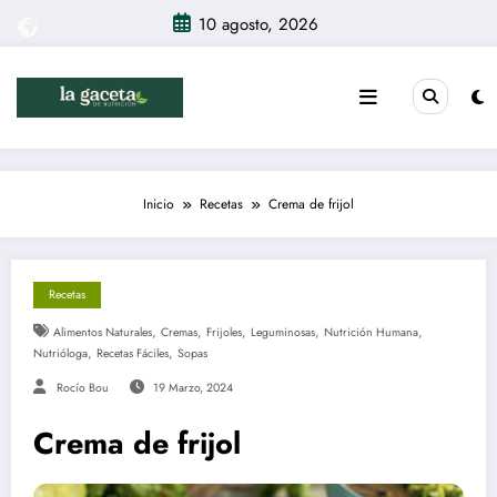
Saltar
10 agosto, 2026
al
contenido
Inicio
Recetas
Crema de frijol
Recetas
,
,
,
,
,
Alimentos Naturales
Cremas
Frijoles
Leguminosas
Nutrición Humana
,
,
Nutrióloga
Recetas Fáciles
Sopas
Rocío Bou
19 Marzo, 2024
Crema de frijol