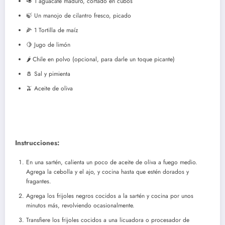
🥑 1 aguacate maduro, cortado en cubos
🍃 Un manojo de cilantro fresco, picado
🌽 1 Tortilla de maíz
🍋 Jugo de limón
🌶️ Chile en polvo (opcional, para darle un toque picante)
🧂 Sal y pimienta
🫒 Aceite de oliva
Instrucciones:
En una sartén, calienta un poco de aceite de oliva a fuego medio.
Agrega la cebolla y el ajo, y cocina hasta que estén dorados y
fragantes.
Agrega los frijoles negros cocidos a la sartén y cocina por unos
minutos más, revolviendo ocasionalmente.
Transfiere los frijoles cocidos a una licuadora o procesador de