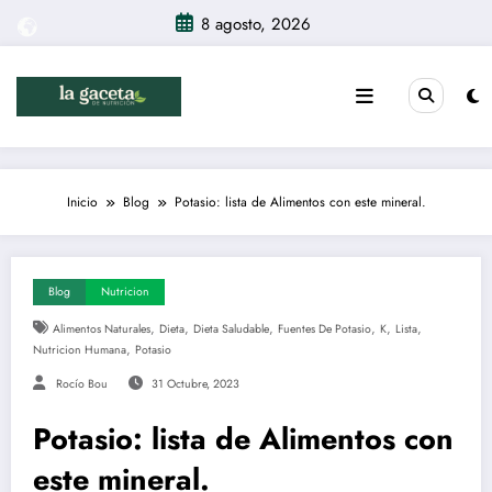
Saltar
8 agosto, 2026
al
contenido
Inicio
Blog
Potasio: lista de Alimentos con este mineral.
Blog
Nutricion
,
,
,
,
,
,
Alimentos Naturales
Dieta
Dieta Saludable
Fuentes De Potasio
K
Lista
,
Nutricion Humana
Potasio
Rocío Bou
31 Octubre, 2023
Potasio: lista de Alimentos con
este mineral.