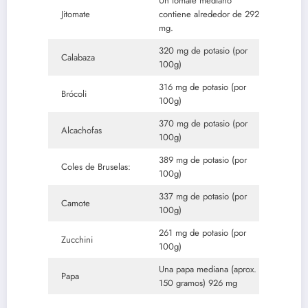
Un tomate mediano
Jitomate
contiene alrededor de 292
mg.
320 mg de potasio (por
Calabaza
100g)
316 mg de potasio (por
Brócoli
100g)
370 mg de potasio (por
Alcachofas
100g)
389 mg de potasio (por
Coles de Bruselas:
100g)
337 mg de potasio (por
Camote
100g)
261 mg de potasio (por
Zucchini
100g)
Una papa mediana (aprox.
Papa
150 gramos) 926 mg