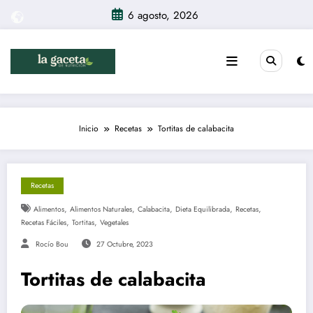
Saltar
6 agosto, 2026
al
contenido
Inicio
Recetas
Tortitas de calabacita
Recetas
,
,
,
,
,
Alimentos
Alimentos Naturales
Calabacita
Dieta Equilibrada
Recetas
,
,
Recetas Fáciles
Tortitas
Vegetales
Rocío Bou
27 Octubre, 2023
Tortitas de calabacita