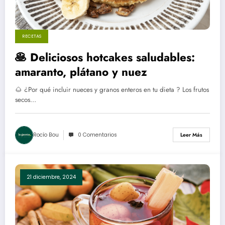
RECETAS
🥞 Deliciosos hotcakes saludables:
amaranto, plátano y nuez
🌰 ¿Por qué incluir nueces y granos enteros en tu dieta ? Los frutos
secos…
Rocío Bou
0 Comentarios
Leer Más
21 diciembre, 2024