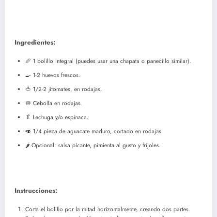
Ingredientes:
🥖 1 bolillo integral (puedes usar una chapata o panecillo similar).
🍳 1-2 huevos frescos.
🍅 1/2-2 jitomates, en rodajas.
🧅 Cebolla en rodajas.
🥬 Lechuga y/o espinaca.
🥑 1/4 pieza de aguacate maduro, cortado en rodajas.
🌶️ Opcional: salsa picante, pimienta al gusto y frijoles.
Instrucciones:
Corta el bolillo por la mitad horizontalmente, creando dos partes.