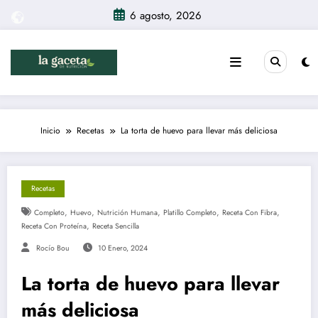
Saltar
6 agosto, 2026
al
contenido
Inicio
Recetas
La torta de huevo para llevar más deliciosa
Recetas
,
,
,
,
,
Completo
Huevo
Nutrición Humana
Platillo Completo
Receta Con Fibra
,
Receta Con Proteína
Receta Sencilla
Rocío Bou
10 Enero, 2024
La torta de huevo para llevar
más deliciosa