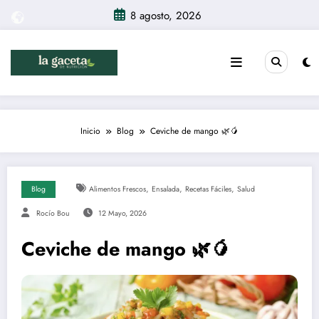
Saltar
8 agosto, 2026
al
contenido
Inicio
Blog
Ceviche de mango 🌿🥭
,
,
,
Blog
Alimentos Frescos
Ensalada
Recetas Fáciles
Salud
Rocío Bou
12 Mayo, 2026
Ceviche de mango 🌿🥭