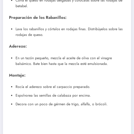
Corta el queso en rodajas delgadas y colócalas sobre las rodajas de
betabel.
Preparación de los Rabanillos:
Lava los rabanillos y córtalos en rodajas finas. Distribúyelos sobre las
rodajas de queso.
Aderezo:
En un tazón pequeño, mezcla el aceite de oliva con el vinagre
balsámico. Bate bien hasta que la mezcla esté emulsionada.
Montaje:
Rocía el aderezo sobre el carpaccio preparado.
Espolvorea las semillas de calabaza por encima.
Decora con un poco de gérmen de trigo, alfalfa, o brócoli.