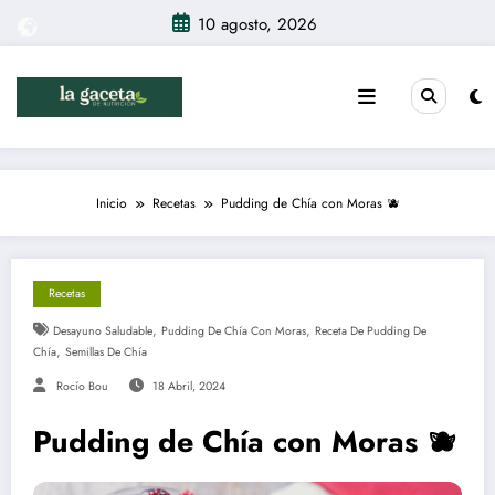
Saltar
10 agosto, 2026
al
contenido
Inicio
Recetas
Pudding de Chía con Moras 🫐
Recetas
,
,
Desayuno Saludable
Pudding De Chía Con Moras
Receta De Pudding De
,
Chía
Semillas De Chía
Rocío Bou
18 Abril, 2024
Pudding de Chía con Moras 🫐