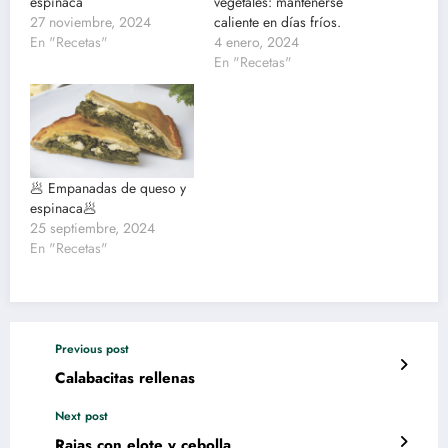
espinaca
vegetales: mantenerse
27 noviembre, 2024
caliente en días fríos.
En "Recetas"
4 enero, 2024
En "Recetas"
🥟 Empanadas de queso y
espinaca🥟
25 septiembre, 2024
En "Recetas"
Previous post
Calabacitas rellenas
Next post
Rajas con elote y cebolla