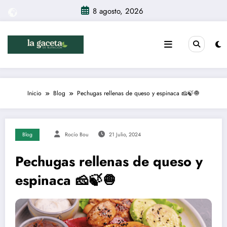
Saltar
8 agosto, 2026
al
contenido
Inicio
Blog
Pechugas rellenas de queso y espinaca 🧀🍃🧅
Blog
Rocío Bou
21 Julio, 2024
Pechugas rellenas de queso y
espinaca 🧀🍃🧅