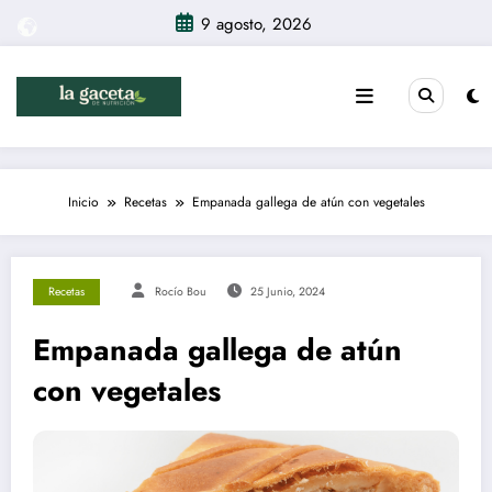
Saltar
9 agosto, 2026
al
contenido
Inicio
Recetas
Empanada gallega de atún con vegetales
Recetas
Rocío Bou
25 Junio, 2024
Empanada gallega de atún
con vegetales