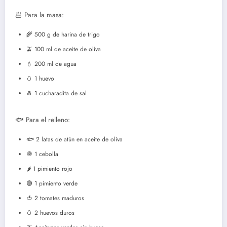
🥟 Para la masa:
🌾 500 g de harina de trigo
🫒 100 ml de aceite de oliva
💧 200 ml de agua
🥚 1 huevo
🧂 1 cucharadita de sal
🐟 Para el relleno:
🐟 2 latas de atún en aceite de oliva
🧅 1 cebolla
🌶️ 1 pimiento rojo
🟢 1 pimiento verde
🍅 2 tomates maduros
🥚 2 huevos duros