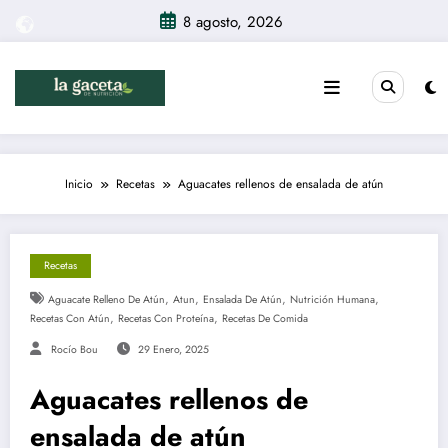
Saltar
8 agosto, 2026
al
contenido
Inicio
Recetas
Aguacates rellenos de ensalada de atún
Recetas
,
,
,
,
Aguacate Relleno De Atún
Atun
Ensalada De Atún
Nutrición Humana
,
,
Recetas Con Atún
Recetas Con Proteína
Recetas De Comida
Rocío Bou
29 Enero, 2025
Aguacates rellenos de
ensalada de atún