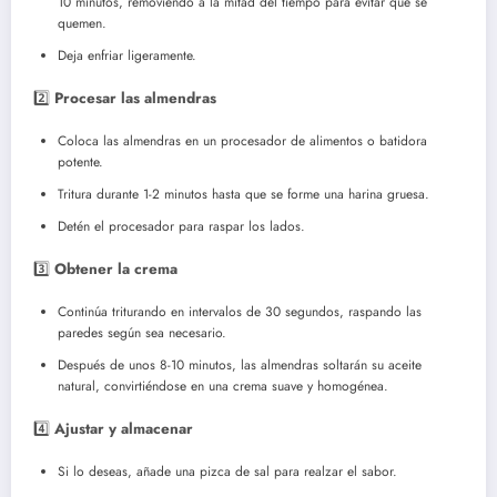
10 minutos, removiendo a la mitad del tiempo para evitar que se
quemen.
Deja enfriar ligeramente.
2️⃣
Procesar las almendras
Coloca las almendras en un procesador de alimentos o batidora
potente.
Tritura durante 1-2 minutos hasta que se forme una harina gruesa.
Detén el procesador para raspar los lados.
3️⃣
Obtener la crema
Continúa triturando en intervalos de 30 segundos, raspando las
paredes según sea necesario.
Después de unos 8-10 minutos, las almendras soltarán su aceite
natural, convirtiéndose en una crema suave y homogénea.
4️⃣
Ajustar y almacenar
Si lo deseas, añade una pizca de sal para realzar el sabor.