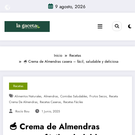
Saltar
9 agosto, 2026
al
contenido
Inicio
Recetas
🥣 Crema de Almendras casera – fácil, saludable y deliciosa
Recetas
,
,
,
,
Alimentos Naturales
Almendras
Comidas Saludables
Frutos Secos
Receta
,
,
Crema De Almendras
Recetas Caseras
Recetas Fáciles
Rocío Bou
1 Junio, 2025
🥣 Crema de Almendras