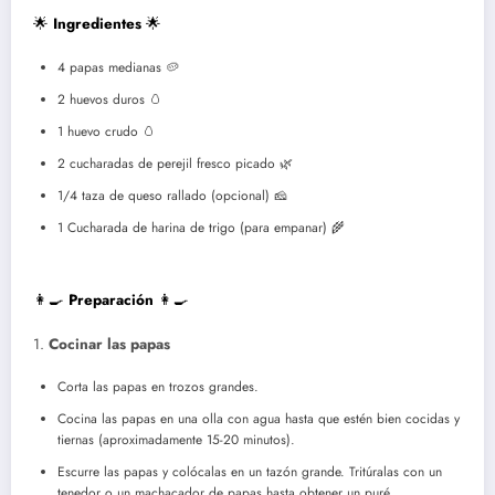
🌟
Ingredientes
🌟
4 papas medianas 🥔
2 huevos duros 🥚
1 huevo crudo 🥚
2 cucharadas de perejil fresco picado 🌿
1/4 taza de queso rallado (opcional) 🧀
1 Cucharada de harina de trigo (para empanar) 🌾
👩‍🍳
Preparación
👩‍🍳
1.
Cocinar las papas
Corta las papas en trozos grandes.
Cocina las papas en una olla con agua hasta que estén bien cocidas y
tiernas (aproximadamente 15-20 minutos).
Escurre las papas y colócalas en un tazón grande. Tritúralas con un
tenedor o un machacador de papas hasta obtener un puré.