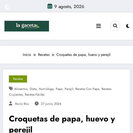
Saltar
9 agosto, 2026
al
contenido
Inicio
Recetas
Croquetas de papa, huevo y perejil
Recetas
,
,
,
,
,
,
Alimentos
Dieta
Nutrióloga
Papa
Perejil
Recetas Con Papa
Recetas
,
Crujientes
Recetas Fáciles
Rocío Bou
27 Junio, 2024
Croquetas de papa, huevo y
perejil