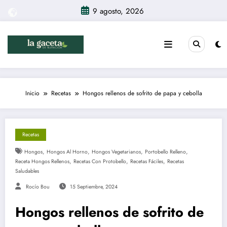
Saltar
9 agosto, 2026
al
contenido
Inicio
Recetas
Hongos rellenos de sofrito de papa y cebolla
Recetas
,
,
,
,
Hongos
Hongos Al Horno
Hongos Vegetarianos
Portobello Relleno
,
,
,
Receta Hongos Rellenos
Recetas Con Protobello
Recetas Fáciles
Recetas
Saludables
Rocío Bou
15 Septiembre, 2024
Hongos rellenos de sofrito de