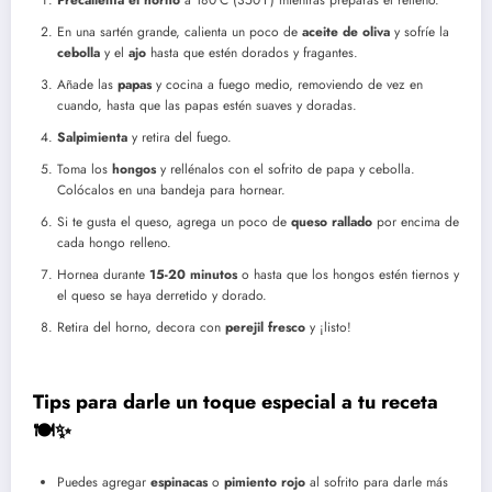
Precalienta el horno
a 180°C (350°F) mientras preparas el relleno.
En una sartén grande, calienta un poco de
aceite de oliva
y sofríe la
cebolla
y el
ajo
hasta que estén dorados y fragantes.
Añade las
papas
y cocina a fuego medio, removiendo de vez en
cuando, hasta que las papas estén suaves y doradas.
Salpimienta
y retira del fuego.
Toma los
hongos
y rellénalos con el sofrito de papa y cebolla.
Colócalos en una bandeja para hornear.
Si te gusta el queso, agrega un poco de
queso rallado
por encima de
cada hongo relleno.
Hornea durante
15-20 minutos
o hasta que los hongos estén tiernos y
el queso se haya derretido y dorado.
Retira del horno, decora con
perejil fresco
y ¡listo!
Tips para darle un toque especial a tu receta
🍽️✨
Puedes agregar
espinacas
o
pimiento rojo
al sofrito para darle más