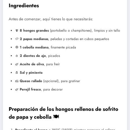
Ingredientes
Antes de comenzar, aquí tienes lo que necesitarás:
🍄
8 hongos grandes
(portobello o champiñones), limpios y sin tallo
🥔
2 papas medianas
, peladas y cortadas en cubos pequeños
🧅
1 cebolla mediana
, finamente picada
🧄
2 dientes de ajo
, picados
🌿
Aceite de oliva
, para freír
🧂
Sal y pimienta
🧀
Queso rallado
(opcional), para gratinar
🌿
Perejil fresco
, para decorar
Preparación de los hongos rellenos de sofrito
de papa y cebolla 🍽️