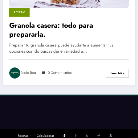
RECETAS
Granola casera: todo para
prepararla.
Preparar tu granola casera puede ayudarte a aumentar tus
opciones cuando buscas darle variedad a…
Rocío Bou
0 Comentarios
Leer Más
Recetas
Calculadoras
🤱
⚕️
💧
🌱
💪