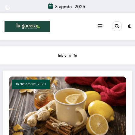
Saltar
8 agosto, 2026
al
contenido
Inicio
Té
16 diciembre, 2023