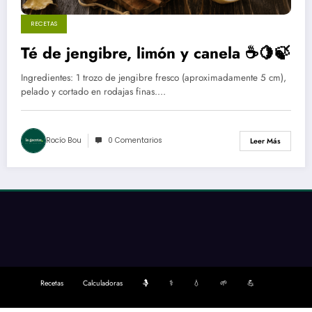
RECETAS
Té de jengibre, limón y canela ☕🍋🍃
Ingredientes: 1 trozo de jengibre fresco (aproximadamente 5 cm),
pelado y cortado en rodajas finas.…
Rocío Bou
0 Comentarios
Leer Más
Recetas
Calculadoras
🤱
⚕️
💧
🌱
💪