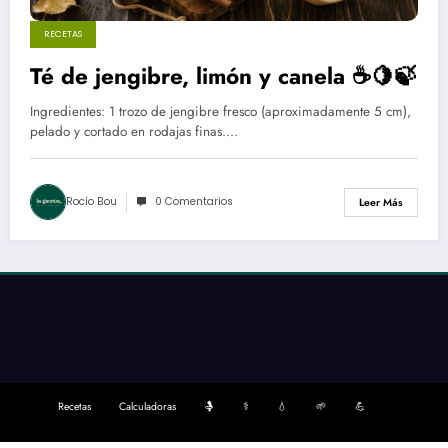
RECETAS
Té de jengibre, limón y canela ☕🍋🍃
Ingredientes: 1 trozo de jengibre fresco (aproximadamente 5 cm),
pelado y cortado en rodajas finas.…
Rocío Bou
0 Comentarios
Leer Más
Recetas
Calculadoras
🤱
⚕️
💧
🌱
💪