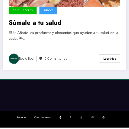
CALCULADORAS
JUEGOS
Súmale a tu salud
🛒✨ Añade los productos y elementos que ayuden a tu salud en la
cesta. 🌟…
Rocío Bou
0 Comentarios
Leer Más
Recetas
Calculadoras
🤱
⚕️
💧
🌱
💪