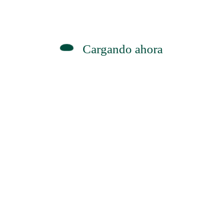
Cargando ahora
Recetas
Calculadoras
🤱
⚕️
💧
🌱
💪